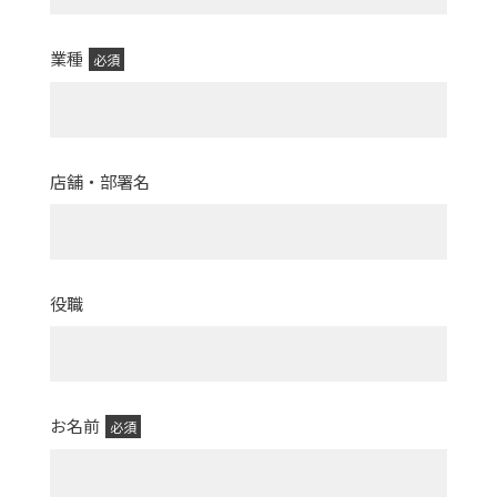
業種
必須
店舗・部署名
役職
お名前
必須