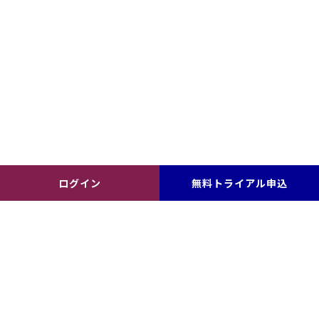
ログイン
無料トライアル申込
その他ご意見・ご要望など
サービスへのご意見やご要望、その他ご質問等がありま