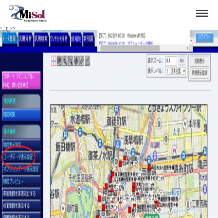
date10
Menu
Published
2022年10月3日
at
1391 × 900
in
オプションポイントデータの検索結果の利用
.
← 前へ