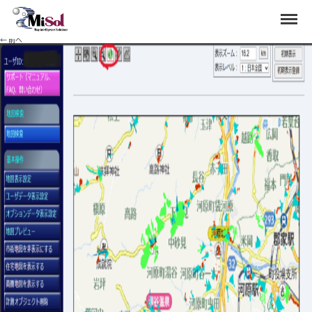
haza07
Menu
Published
2024年7月31日
at
1383 × 896
in
ハザードマップの見方について
.
← 前へ