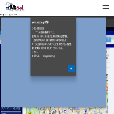
date6
Menu
Published
2022年10月3日
at
1394 × 959
in
オプションポイントデータの検索結果の利用
.
← 前へ
次へ →