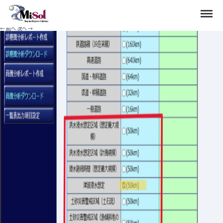
haza09
Menu
Published
2024年7月31日
at
1104 × 881
in
ハザードマップの見方について
.
← 前へ
次へ →