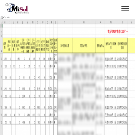
ichiran1
Menu
Published
2020年7月3日
at
1705 × 836
in
レポートへの一覧表出力項目の変更
.
次へ →