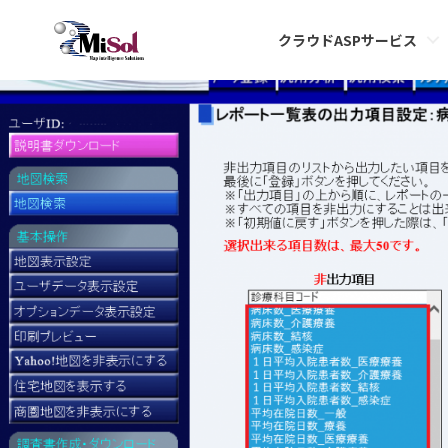
ichiran4
クラウドASPサービス
Published
2020年7月3日
at
1393 × 850
in
レポートへの一覧表出力項目の変更
.
← 前へ
次へ →