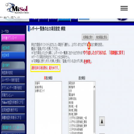
ichiran5
Menu
Published
2020年7月3日
at
1390 × 849
in
レポートへの一覧表出力項目の変更
.
← 前へ
次へ →