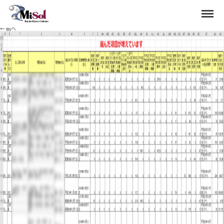
ichiran6
Menu
Published
2020年7月3日
at
1892 × 828
in
レポートへの一覧表出力項目の変更
.
← 前へ