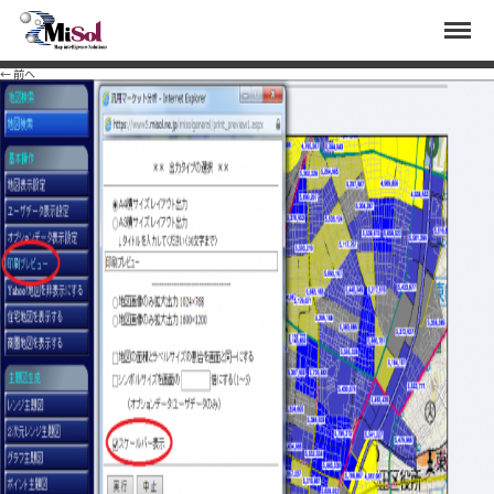
ren9
Menu
Published
2020年5月14日
at
1163 × 584
in
レンジ主題図を使って丁目ごとに年収別世帯数の平均
年収の分析
.
← 前へ