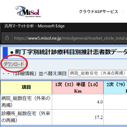
zai15
クラウドASPサービス
Published
2020年6月19日
at
1023 × 462
in
在宅患者数の集計、在宅診療所の検索の仕方
.
← 前へ
次へ →