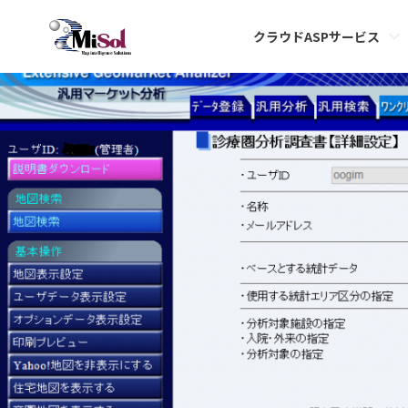
1
クラウドASPサービス
Published
2020年5月12日
at
1113 × 601
in
市区町村別将来推計の出力方法
.
次へ →