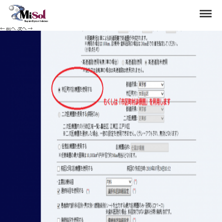
2
Menu
Published
2020年5月12日
at
1197 × 504
in
市区町村別将来推計の出力方法
.
← 前へ
次へ →