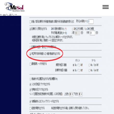
3
Menu
Published
2020年5月12日
at
1186 × 599
in
市区町村別将来推計の出力方法
.
← 前へ
次へ →