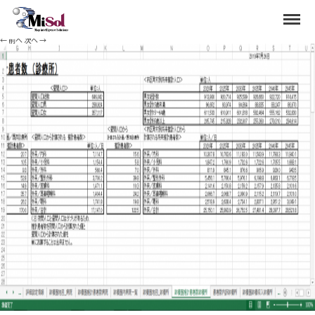
4
Menu
Published
2020年5月12日
at
1366 × 540
in
市区町村別将来推計の出力方法
.
← 前へ
次へ →