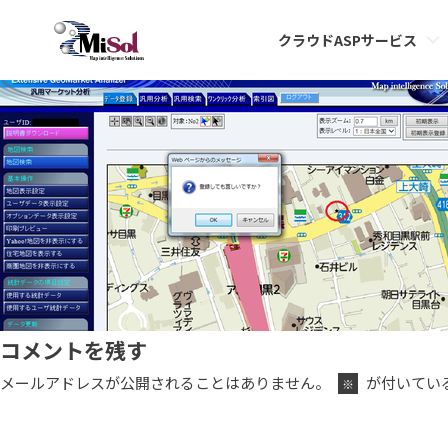
b0c61a4b-s
クラウドASPサービス
Published
2020年2月10日
at
480 × 259
in
汎用分析の対話型ユーザデータ登録・更新の方法
.
← 前へ
次へ →
コメントを残す
メールアドレスが公開されることはありません。
が付いてい
※