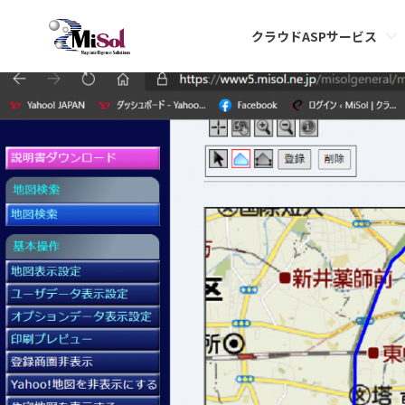
syo8
クラウドASPサービス
Published
2020年10月8日
at
1383 × 969
in
登録商圏の登録とその活用方法
.
← 前へ
次へ →