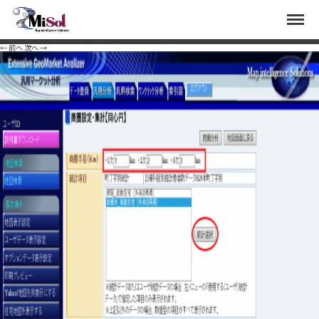
tou6
Menu
Published
2020年7月31日
at
1393 × 889
in
診療科目にない傷病の分析として、人工透析の推計患
者数の算出方法と透析を行っている診療所の検索
.
← 前へ
次へ →