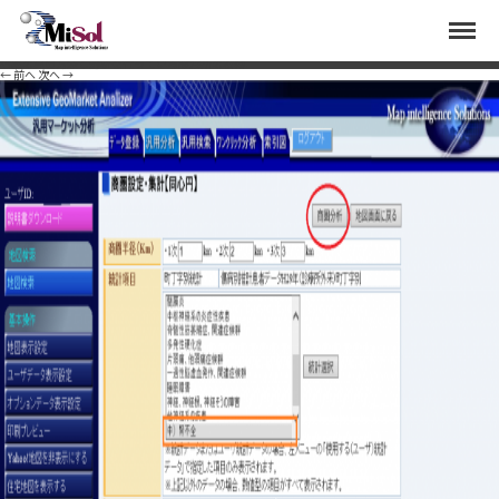
tou8
Menu
Published
2020年7月31日
at
1392 × 895
in
診療科目にない傷病の分析として、人工透析の推計患
者数の算出方法と透析を行っている診療所の検索
.
← 前へ
次へ →