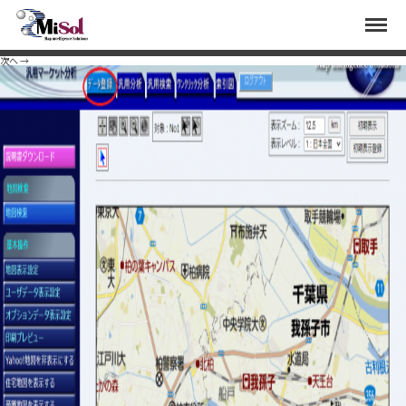
user1
Menu
Published
2020年11月2日
at
1388 × 895
in
顧客データからユーザ統計を作成し丁目毎のシェアを
見る
.
次へ →