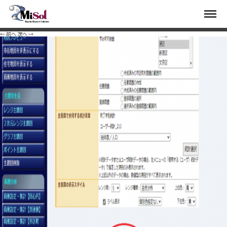
user11
Menu
Published
2020年11月2日
at
1325 × 838
in
顧客データからユーザ統計を作成し丁目毎のシェアを
見る
.
← 前へ
次へ →