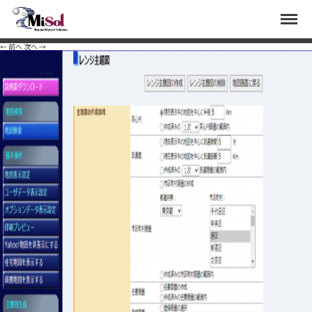
user8
Menu
Published
2020年11月2日
at
1376 × 853
in
顧客データからユーザ統計を作成し丁目毎のシェアを
見る
.
← 前へ
次へ →