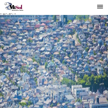
top_image_11
Menu
Published
2020年9月22日
at
1920 × 1275
in
top_image_11
.
← 前へ
次へ →